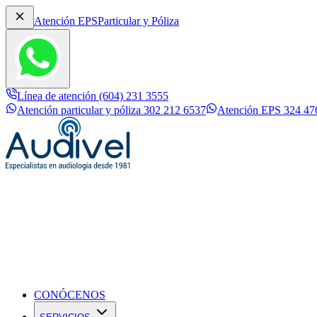
Atención EPS
Particular y Póliza
Línea de atención (604) 231 3555
Atención particular y póliza 302 212 6537
Atención EPS 324 47
✕
Inicio
Conócenos
Línea de atención (604) 231 3555
Atención particular y póliza 
Servicios
Audífonos Digitales
CONÓCENOS
Actualidad Auditiva
Contáctanos