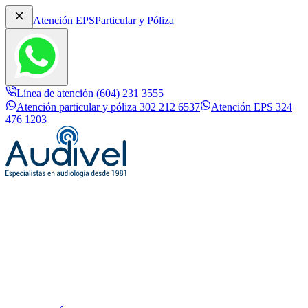
Atención EPS
Particular y Póliza
Línea de atención (604) 231 3555
Atención particular y póliza 302 212 6537
Atención EPS 324
476 1203
✕
Inicio
Conócenos
Línea de atención (604) 231 3555
Atención particular y póliza
Servicios
Audífonos Digitales
302 212 6537
Atención EPS 324 476 1203
Actualidad Auditiva